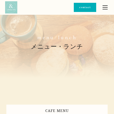
contact
m
e
n
u
/
l
u
n
c
h
メニュー・ランチ
CAFE MENU