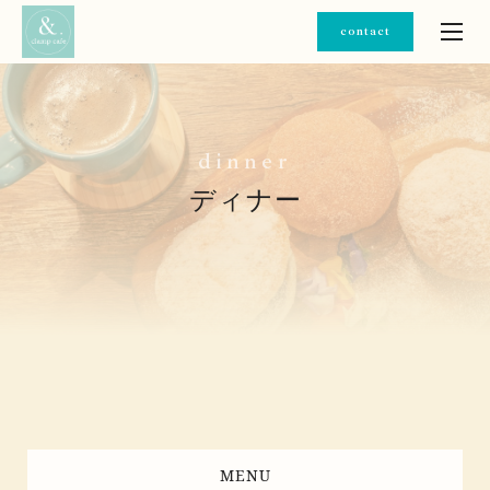
contact
d
i
n
n
e
r
ディナー
MENU