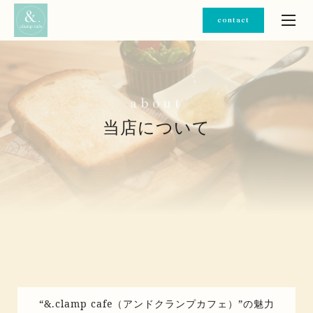
contact
a
b
o
u
t
当店について
“&.clamp cafe（アンドクランプカフェ）”の魅力