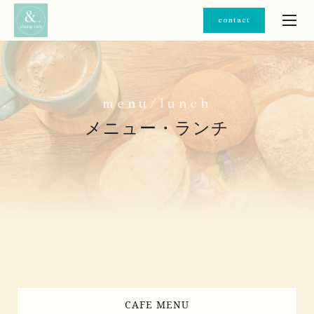
contact
m
e
n
u
/
l
u
n
c
h
メニュー・ランチ
CAFE MENU