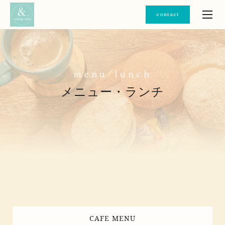
contact
m
e
n
u
/
l
u
n
c
h
メニュー・ランチ
CAFE MENU