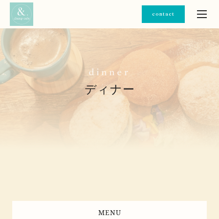
contact
d
i
n
n
e
r
ディナー
MENU