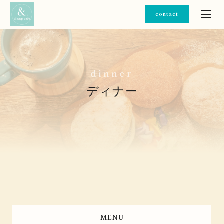
contact
d
i
n
n
e
r
ディナー
MENU