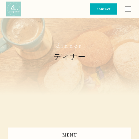
contact
d
i
n
n
e
r
ディナー
MENU