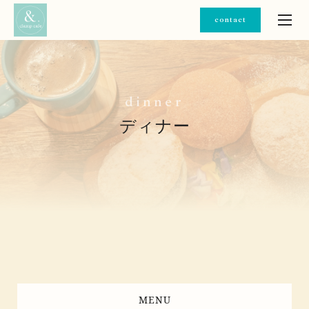
contact
d
i
n
n
e
r
ディナー
MENU