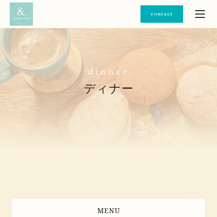
contact
d
i
n
n
e
r
ディナー
MENU