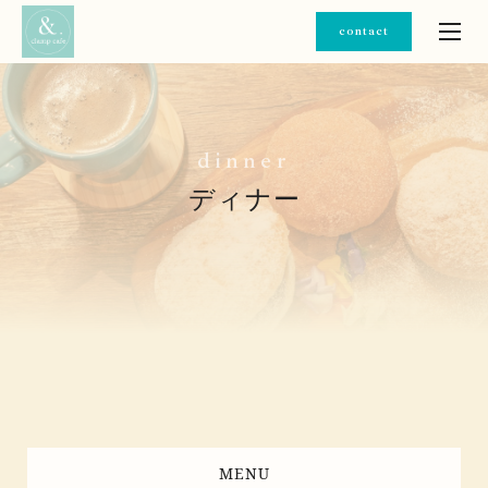
contact
d
i
n
n
e
r
ディナー
MENU