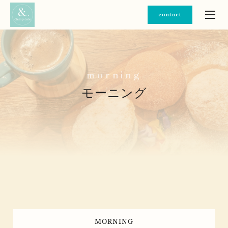
contact
m
o
r
n
i
n
g
モーニング
MORNING