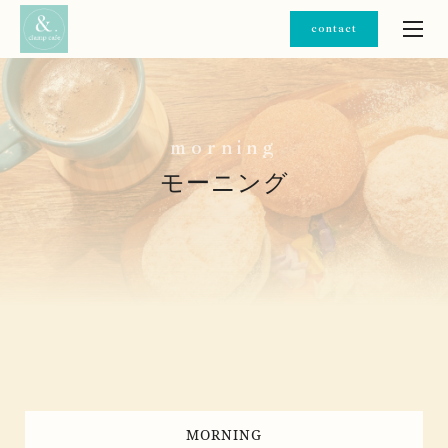
contact
m
o
r
n
i
n
g
モーニング
MORNING