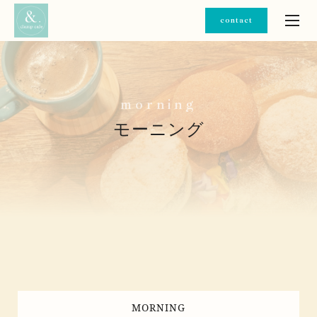
contact
m
o
r
n
i
n
g
モーニング
MORNING