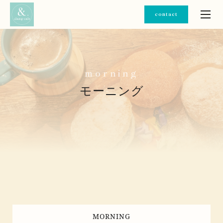
contact
m
o
r
n
i
n
g
モーニング
MORNING