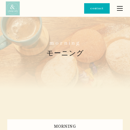
contact
m
o
r
n
i
n
g
モーニング
MORNING