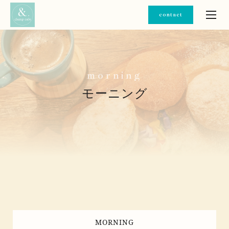
contact
m
o
r
n
i
n
g
モーニング
MORNING